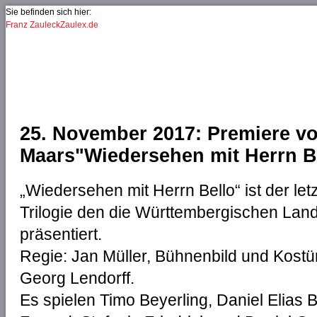
Jump to Navigation
Sie befinden sich hier:
Franz Zauleck
Zaulex.de
Sie sind hier
25. November 2017: Premiere v
Maars"Wiedersehen mit Herrn Be
„Wiedersehen mit Herrn Bello“ ist der let
Trilogie den die Württembergischen La
präsentiert.
Regie: Jan Müller, Bühnenbild und Kostü
Georg Lendorff.
Es spielen Timo Beyerling, Daniel Elias