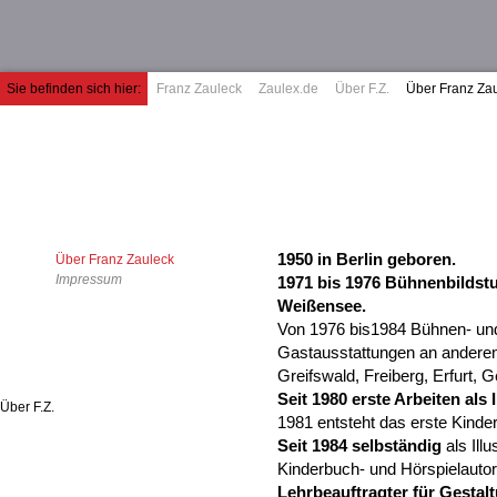
Jum
Sie befinden sich hier:
Franz Zauleck
Zaulex.de
Über F.Z.
Über Franz Za
Sie sind hier
1950 in Berlin geboren.
Über Franz Zauleck
Impressum
1971 bis 1976 Bühnenbildst
Weißensee.
Von 1976 bis1984 Bühnen- und
Gastausstattungen an anderen
Greifswald, Freiberg, Erfurt, 
Seit 1980 erste Arbeiten als I
Über F.Z.
1981 entsteht das erste Kinder
Seit 1984 selbständig
als Ill
Kinderbuch- und Hörspielautor
Lehrbeauftragter für Gestal